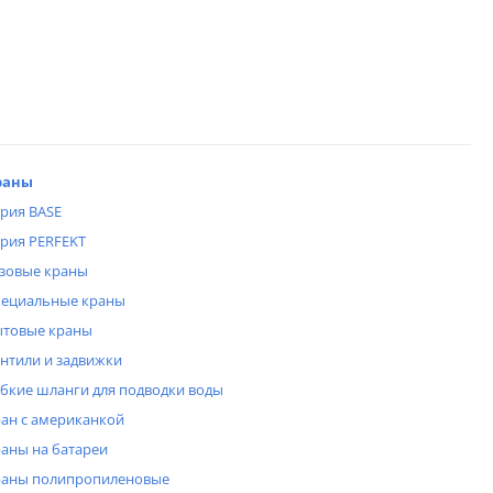
раны
рия BASE
рия PERFEKT
зовые краны
ециальные краны
товые краны
нтили и задвижки
бкие шланги для подводки воды
ан с американкой
аны на батареи
аны полипропиленовые