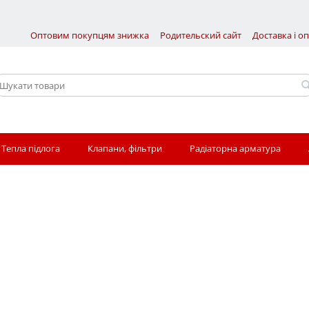
Оптовим покупцям знижка
Родительский сайт
Доставка і о
Тепла підлога
Клапани, фільтри
Радіаторна арматура