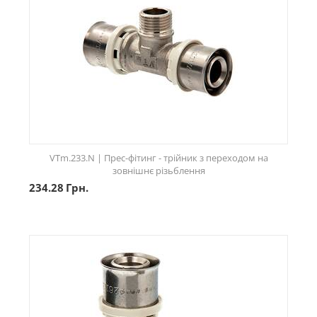
VTm.233.N | Прес-фітинг - трійник з переходом на
зовнішнє різьблення
234.28
Грн.