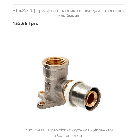
VTm.253.N | Прес-фітинг - кутник з переходом на зовнішнє
різьблення
152.66
Грн.
VTm.254.N | Прес-фітинг - кутник з кріпленням
(Водорозетка)