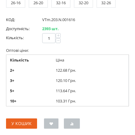
26-16
26-20
32-16
32-20
32-26
КОД:
VTm.203.N.001616
Доступність:
2393 шт.
+
Кількість:
−
Оптові ціни:
Кількість
Ціна
2+
122.68
Грн.
3+
120.10
Грн.
5+
113.64
Грн.
10+
103.31
Грн.
У КОШИК