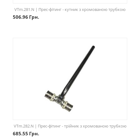
VTm.281.N | Прес-фітинг - кутник з хромованою трубкою
506.96
Грн.
VTm.282.N | Прес-фітинг - трійник з хромованою трубкою
685.55
Грн.