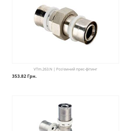
VTm.263.N | Роз'ємний прес-фітинг
353.82
Грн.