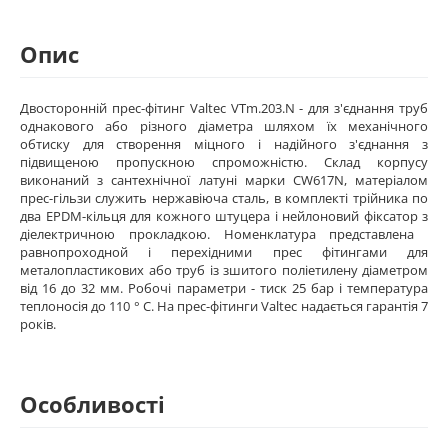
Опис
Двосторонній прес-фітинг Valtec VTm.203.N - для з'єднання труб
однакового або різного діаметра шляхом їх механічного
обтиску для створення міцного і надійного з'єднання з
підвищеною пропускною спроможністю. Склад корпусу
виконаний з сантехнічної латуні марки CW617N, матеріалом
прес-гільзи служить нержавіюча сталь, в комплекті трійника по
два EPDM-кільця для кожного штуцера і нейлоновий фіксатор з
діелектричною прокладкою. Номенклатура представлена ​​
равнопроходной і перехідними прес фітингами для
металопластикових або труб із зшитого поліетилену діаметром
від 16 до 32 мм. Робочі параметри - тиск 25 бар і температура
теплоносія до 110 ° С. На прес-фітинги Valtec надається гарантія 7
років.
Особливості