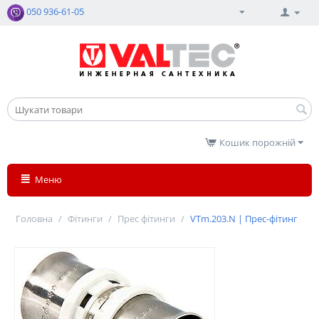
050 936-61-05
Кошик порожній
Меню
Головна
/
Фітинги
/
Прес фітинги
/
VTm.203.N | Прес-фітинг