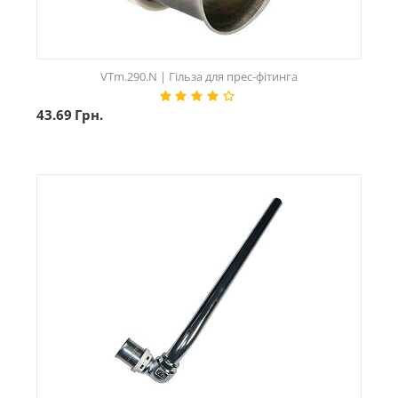
VTm.290.N | Гільза для прес-фітинга
43.69
Грн.