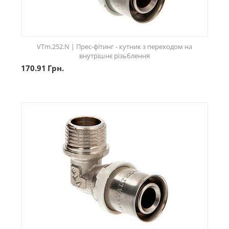
VTm.252.N | Прес-фітинг - кутник з переходом на
внутрішнє різьблення
170.91
Грн.