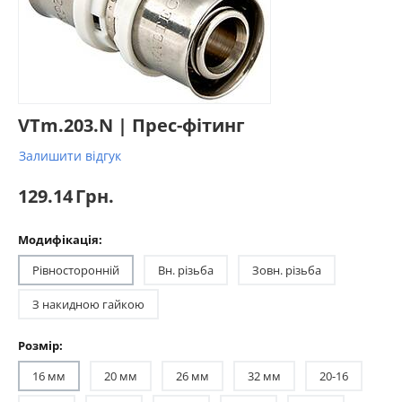
VTm.203.N | Прес-фітинг
Залишити відгук
129.14
Грн.
Модифікація:
Рівносторонній
Вн. різьба
Зовн. різьба
З накидною гайкою
Розмір:
16 мм
20 мм
26 мм
32 мм
20-16