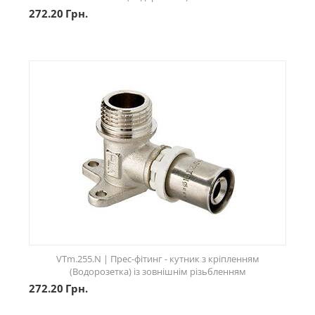
272.20
Грн.
VTm.255.N | Прес-фітинг - кутник з кріпленням
(Водорозетка) із зовнішнім різьбленням
272.20
Грн.