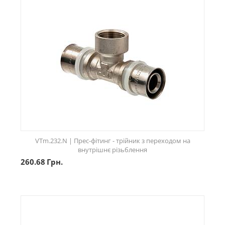
VTm.232.N | Прес-фітинг - трійник з переходом на
внутрішнє різьблення
260.68
Грн.