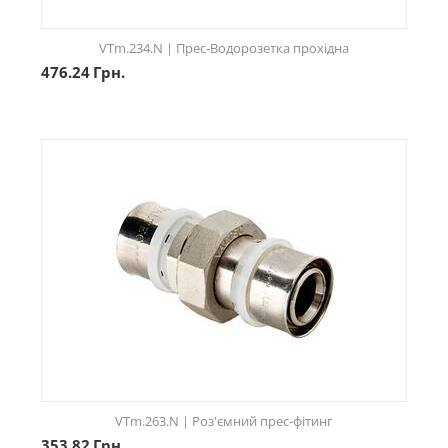
VTm.234.N | Прес-Водорозетка прохідна
476.24
Грн.
VTm.263.N | Роз'ємний прес-фітинг
353.82
Грн.