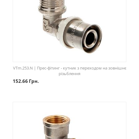
VTm.253.N | Прес-фітинг - кутник з переходом на зовнішнє
різьблення
152.66
Грн.