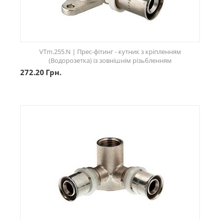
VTm.255.N | Прес-фітинг - кутник з кріпленням
(Водорозетка) із зовнішнім різьбленням
272.20
Грн.