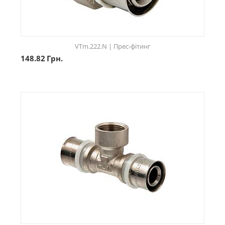
VTm.222.N | Прес-фітинг
148.82
Грн.