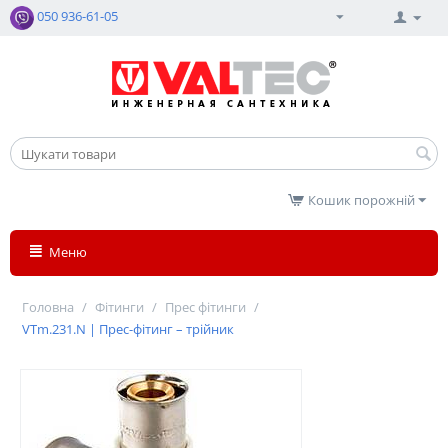
050 936-61-05
Кошик порожній
Меню
Головна
/
Фітинги
/
Прес фітинги
/
VTm.231.N | Прес-фітинг – трійник