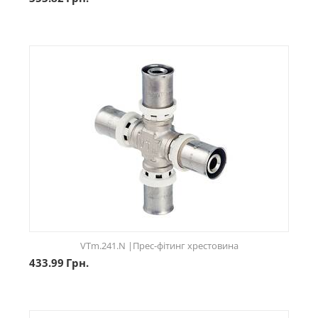
VTm.241.N |Прес-фітинг хрестовина
433.99
Грн.