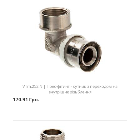
VTm.252.N | Прес-фітинг - кутник з переходом на
внутрішнє різьблення
170.91
Грн.