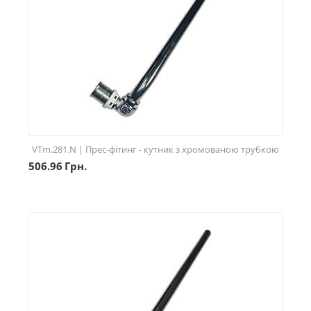
VTm.281.N | Прес-фітинг - кутник з хромованою трубкою
506.96
Грн.