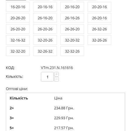
16-20-16
20-16-16
20-16-20
20-20-16
20-26-20
26-16-20
26-16-26
26-20-16
26-20-20
26-20-26
26-26-20
26-32-26
32-16-32
32-20-26
32-20-32
32-26-26
32-32-20
32-26-32
32-32-26
КОД:
VTm.231.N.161616
+
Кількість:
−
Оптові ціни:
Кількість
Ціна
2+
234.88
Грн.
3+
229.93
Грн.
5+
217.57
Грн.