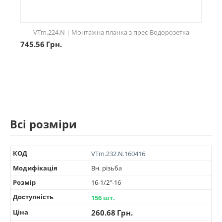
VTm.224.N | Монтажна планка з прес-Водорозетка
745.56
Грн.
Всі розміри
КОД
VTm.232.N.160416
Модифікація
Вн. різьба
Розмір
16-1/2"-16
Доступність
156 шт.
Ціна
260.68
Грн.