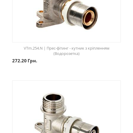
VTm.254.N | Прес-фітинг - кутник з кріпленням
(Водорозетка)
272.20
Грн.