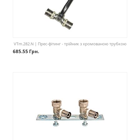
VTm.282.N | Прес-фітинг - трійник з хромованою трубкою
685.55
Грн.