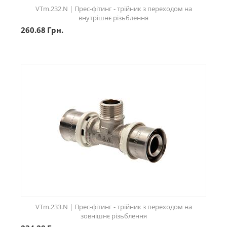
VTm.232.N | Прес-фітинг - трійник з переходом на
внутрішнє різьблення
260.68
Грн.
VTm.233.N | Прес-фітинг - трійник з переходом на
зовнішнє різьблення