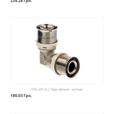
234.28
Грн.
VTm.251.N | Прес-фітинг - кутник
180.03
Грн.