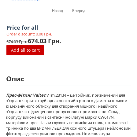
Назад
Вперед
Price for all
Order discount:
0.00
Грн.
674.03
Грн.
674.03
Грн.
Add all to cart
Опис
Прес-фітинг Valtec
VTm.231.N – це трійник, призначений для
з'єднання трьох труб однакового або різного діаметра шляхом
їх механічного обтиску для створення міцного і надійного
з'єднання з підвищеною пропускною спроможністю. Склад
корпусу виконаний з сантехнічної латуні марки CW617N,
матеріалом прес-гільзи служить нержавіюча сталь, в комплекті
трійника по два EPDM-кільця для кожного штуцера і нейлоновий
фіксатор з діелектричною прокладкою. Номенклатура