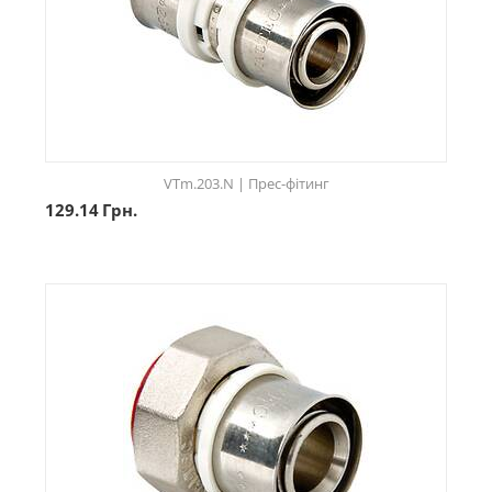
VTm.203.N | Прес-фітинг
129.14
Грн.