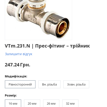
VTm.231.N | Прес-фітинг – трійник
Залишити відгук
247.24
Грн.
Модифікація:
Рівносторонній
Вн. різьба
Зовн. різьба
Розмір:
16 мм
20 мм
26 мм
32 мм