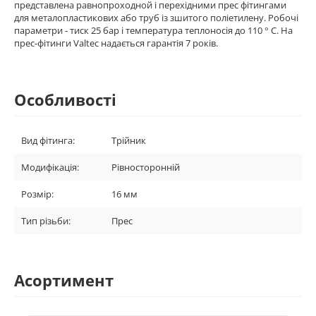
представлена ​​равнопроходной і перехідними прес фітингами
для металопластикових або труб із зшитого поліетилену. Робочі
параметри - тиск 25 бар і температура теплоносія до 110 ° С. На
прес-фітинги Valtec надається гарантія 7 років.
Особливості
Вид фітинга:
Трійник
Модифікація:
Рівносторонній
Розмір:
16 мм
Тип різьби:
Прес
Асортимент