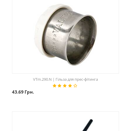
VTm.290.N | Гільза для прес-фітинга
43.69
Грн.