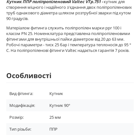
Кутник ППР поліпропіленовий Valtec VTp.751 -
кутник для
створення міцного і надійного з'єднання двох поліпропіленових
труб однакового діаметра шляхом розтрубної зварки під кутом
90 градусів.
Матеріалом фитинга служить поліпропілен марки ppr 100 і
класом PN 25. Номенклатура представлена поліпропіленовими
фітингами для внутрішньої пайки діаметром від 20 до 63 мм.
Робочі параметри - тиск 25 бар і температура теплоносія до 95 °
С. На поліпропіленові фітинги Valtec надається гарантія 7 років.
Особливості
Вид фітинга:
Кутник
Модифікація:
Кутник 90°
Розмір:
25 мм
Тип різьби:
ППР