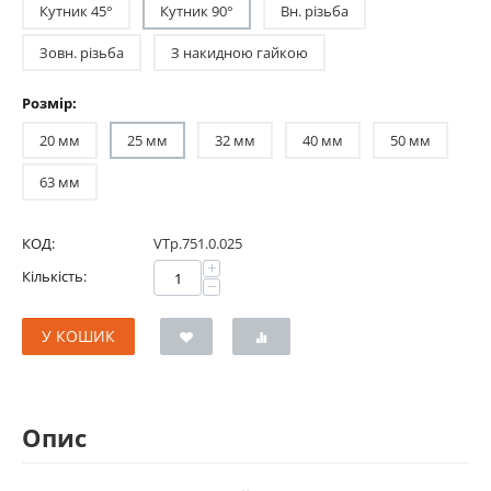
Кутник 45°
Кутник 90°
Вн. різьба
Зовн. різьба
З накидною гайкою
Розмір:
20 мм
25 мм
32 мм
40 мм
50 мм
63 мм
КОД:
VTp.751.0.025
+
Кількість:
−
У КОШИК
Опис