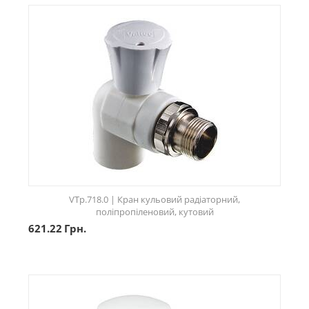
VTp.718.0 | Кран кульовий радіаторний,
поліпропіленовий, кутовий
621.22
Грн.