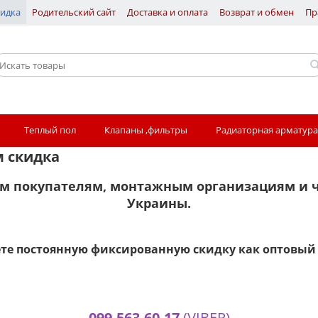
идка
Родительский сайт
Доставка и оплата
Возврат и обмен
Пр
Теплый пол
Клапаны ,фильтры
Радиаторная арматура
м скидка
м покупателям, монтажным организациям и 
Украины.
те постоянную фиксированную скидку как оптовый
099-563-60-17
(VIBER)