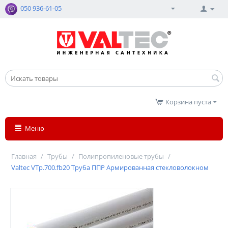
050 936-61-05
Корзина пуста
Меню
Главная
/
Трубы
/
Полипропиленовые трубы
/
Valtec VTp.700.fb20 Труба ППР Армированная стекловолокном