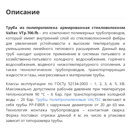
Описание
Труба из полипропилена армированная стекловолокном
Valtec VTp.700.fb
– это компонент полимерных трубопроводов,
который имеет внутренний слой из стекловолоконной фибры
для увеличения устойчивости к высоким температурам и
уменьшению линейного теплового расширения. Данный вид
труб находит широкое применение в системах питьевого и
хозяйственно-питьевого холодного водоснабжения, горячего
водоснабжения, водяного низкотемпературного отопления, а
также технологических трубопроводов, транспортирующих
жидкости и газы, неагрессивные к материалам трубы.
Классы эксплуатации по ГОСТу 52134-2003 – 1, 2, 3, 4, 5, ХВ.
Максимально допустимое рабочее давление при температуре
теплоносителя 90 °С – 6 бар, при транспортировке холодной
воды – 20 бар.
Трубы полипропиленовые VALTEC
включают в
себя трубы PP-FIBER с наружным диаметром от 20 до 63 мм.
Технология монтажа трубопроводов – контактная сварка.
Форма поставки: отрезки длиной 4 м; их число в упаковке
зависит от типоразмера трубы.