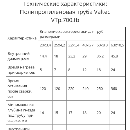
Технические характеристики:
Полипропиленовая труба Valtec
VTp.700.fb
Значение характеристики для труб
размерами:
Характеристика
20х3,4
25х4,2
32х5,4
40х6,7
50х8,3
63х10,5
Внутренний
14,4
18
23,2
29
36,2
45,8
диаметр,мм
Время нагрева
5
7
8
12
18
24
при сварке, сек
Время
остывания
120
120
220
240
250
360
после сварки,
сек
Минимальная
глубина гнезда
14
15
17
18
20
24
под трубу при
сварке, мм
Внутренний