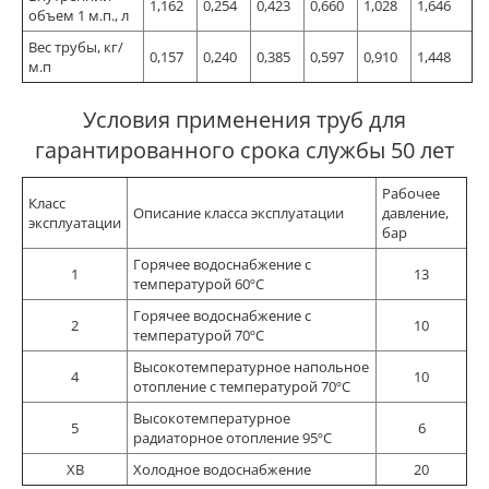
1,162
0,254
0,423
0,660
1,028
1,646
объем 1 м.п., л
Вес трубы, кг/
0,157
0,240
0,385
0,597
0,910
1,448
м.п
Условия применения труб для
гарантированного срока службы 50 лет
Рабочее
Класс
Описание класса эксплуатации
давление,
эксплуатации
бар
Горячее водоснабжение с
1
13
температурой 60ºС
Горячее водоснабжение с
2
10
температурой 70ºС
Высокотемпературное напольное
4
10
отопление с температурой 70ºС
Высокотемпературное
5
6
радиаторное отопление 95ºС
ХВ
Холодное водоснабжение
20