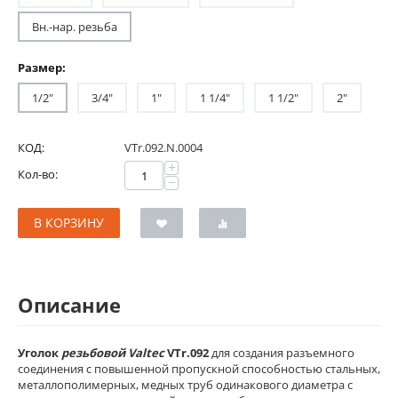
Вн.-нар. резьба
Размер:
1/2"
3/4"
1"
1 1/4"
1 1/2"
2"
КОД:
VTr.092.N.0004
+
Кол-во:
−
В КОРЗИНУ
Описание
Уголок
резьбовой Valtec
VTr.092
для создания разъемного
соединения с повышенной пропускной способностью стальных,
металлополимерных, медных труб одинакового диаметра с