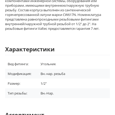
компонентами инженерной системы, оборудования или
приборами, имеющими внутреннюю/наружную трубную
резьбу. Состав корпуса выполнен из сантехнической
горячепрессованной латуни марки CW617N. Номенклатура
представлена равнопроходными резьбовыми фитингами
внутренней/наружной трубной резьбой от 1/2" до 2". На
резьбовые фитинги Valtec предоставляется гарантия 7 лет.
Характеристики
Вид фитинга:
Угольник
Модификация:
Вн.-нар. резьба
Размер:
1/2"
Тип резьбы:
Вн.-Нар.
Ассортимент