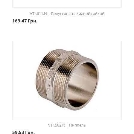
VTr.611.N | Полусгон с накидной гайкой
169.47
Грн.
VTr.582.N | Ниппель
59.53
Грн.