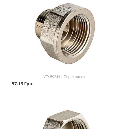
VTr.592.N | Переходник
57.13
Грн.