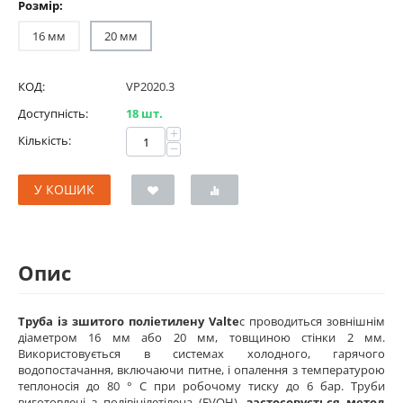
Розмір:
16 мм
20 мм
КОД:
VP2020.3
Доступність:
18 шт.
+
Кількість:
−
У КОШИК
Опис
Труба із зшитого поліетилену Valte
c проводиться зовнішнім
діаметром 16 мм або 20 мм, товщиною стінки 2 мм.
Використовується в системах холодного, гарячого
водопостачання, включаючи питне, і опалення з температурою
теплоносія до 80 ° С при робочому тиску до 6 бар. Труби
виготовлені з полівінілетілена (EVOH),
застосовується метод