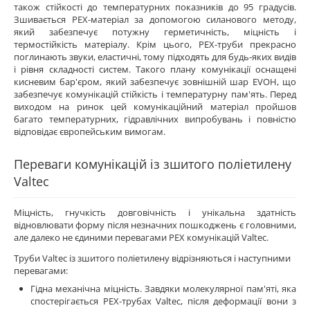
також стійкості до температурних показників до 95 градусів.
Зшивається PEX-матеріал за допомогою силанового методу,
який забезпечує потужну герметичність, міцність і
термостійкість матеріалу. Крім цього, PEX-труби прекрасно
поглинають звуки, еластичні, тому підходять для будь-яких видів
і рівня складності систем. Такого плану комунікації оснащені
кисневим бар'єром, який забезпечує зовнішній шар EVOH, що
забезпечує комунікацій стійкість і температурну пам'ять. Перед
виходом на ринок цей комунікаційний матеріал пройшов
багато температурних, гідравлічних випробувань і повністю
відповідає європейським вимогам.
Переваги комунікацій із зшитого поліетилену
Valtec
Міцність, гнучкість довговічність і унікальна здатність
відновлювати форму після незначних пошкоджень є головними,
але далеко не єдиними перевагами PEX комунікацій Valtec.
Труби Valtec із зшитого поліетилену відрізняються і наступними
перевагами:
Гідна механічна міцність. Завдяки молекулярної пам'яті, яка
спостерігається PEX-трубах Valtec, після деформації вони з