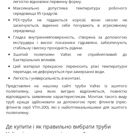
легкістю відновлює первинну форму.
Максимально допустима температура робочого
середовища 95 градусів.
PEX-труби не піддаються корозії, вони ніколи не
засмічуються, відмінно себе почувають в агресивному
середовищі.
Гладка внутренняяповерхность, створена за допомогою
екструдера і високі показники гідравліки, забезпечують
стабільну і високу прохідність рідини.
Зшитий поліетилен Valtec не сприйнятливий до
бактеріальних впливів.
Цей матеріал прекрасно переносить різкі температурні
перепади, не деформується при замерзанні води.
Легкість і універсальність в монтажі.
Представлені на нашому сайті труби Valtec із зшитого
поліетилену, ціна яких вигідно відрізняється, повністю
відповідають заявленим характеристикам. Монтаж такого виду
труб краще здійснювати за допомогою прес фітингів (прес-
фітингів серії VTm.200), які є найоптимальнішими для зшитого
поліетилену.
Де купити і як правильно вибрати труби