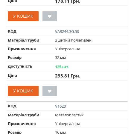
Ціна
178.11
Грн.
У КОШИК
КОД
VA3244.3G.50
Матеріал труби
Зшитий поліетилен
Призначення
Універсальна
Розмір
32 мм
Доступність
125 шт.
Ціна
293.81
Грн.
У КОШИК
КОД
V1620
Матеріал труби
Металопластик
Призначення
Універсальна
Розмір
16 мм