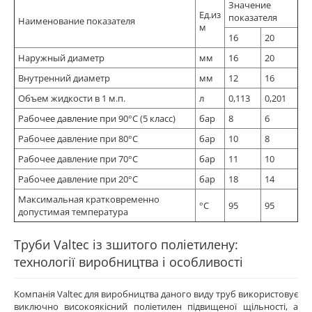
Значение
Ед.из
показателя
Наименование показателя
м
16
20
Наружный диаметр
мм
16
20
Внутренний диаметр
мм
12
16
Объем жидкости в 1 м.п.
л
0,113
0,201
Рабочее давление при 90°С (5 класс)
бар
8
6
Рабочее давление при 80°С
бар
10
8
Рабочее давление при 70°С
бар
11
10
Рабочее давление при 20°С
бар
18
14
Максимальная кратковременно
°С
95
95
допустимая температура
Труби Valtec із зшитого поліетилену:
технології виробництва і особливості
Компанія Valtec для виробництва даного виду труб використовує
виключно високоякісний поліетилен підвищеної щільності, а