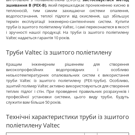
зшивання B (PEX-B)
, який перешкоджає проникненню кисню в
теплоносій, тим самим захищаючи системи опалення,
водопостачання, теплої підлоги від окислення, що збільшує
термін експлуатації інженерно-сантехнічних систем. Купити
труби із зшитого поліетилену Valtec, і самі переконаєтеся в якості
і зручності нашої продукції. На труби із зшитого поліетилену
Valtec надається гарантія 10 років.
Труби Valtec із зшитого поліетилену
Кращим інженерним рішенням для створення
високопрофесійних водопровідних і особливо
низькотемпературних опалювальних систем є використання
труби Valtec із зшитого поліетилену (PEX-труби). Особливо,
зшитий полімер Valtec активно використовуються для створення
теплих підлог і стін. При проведенні правильних розрахунків і
професійної установки системи, цього виду труби, будуть
служити вам більше 50 років.
Технічні характеристики труби із зшитого
поліетилену Valtec