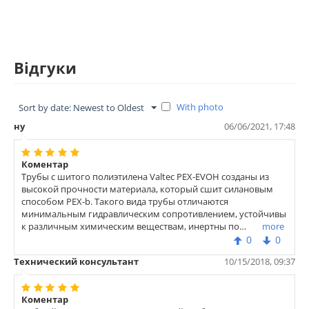
Відгуки
With photo
Sort by date: Newest to Oldest
ну
06/06/2021, 17:48
Коментар
Трубы с шитого полиэтилена Valtec PEX-EVOH созданы из
высокой прочности материала, который сшит силановым
способом PEX-b. Такого вида трубы отличаются
минимальным гидравлическим сопротивлением, устойчивы
к различным химическим веществам, инертны по
more
отношению к электричеству. Кроме этого, трубы Valtec PEX-
0
0
EVOH имеют температурную память, стойко реагируют на
Технический консультант
10/15/2018, 09:37
резкие перепады температуры – не разрушаются при
замерзании воды. В основном такого типа трубы
применяются для теплового оснащения полов, стен,
Коментар
оснащения водопроводных систем в квартирах.