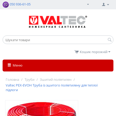
050 936-61-05
Кошик порожній
Меню
Головна
/
Труби
/
Зшитий поліетилен
/
Valtec PEX-EVOH Труба із зшитого поліетилену для теплої
підлоги