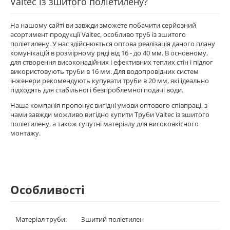
Valtec із зшитого поліетилену?
На нашому сайті ви завжди зможете побачити серйозний
асортимент продукції Valtec, особливо труб із зшитого
поліетилену. У нас здійснюється оптова реалізація даного плану
комунікацій в розмірному ряді від 16 - до 40 мм. В основному,
для створення високонадійних і ефективних теплих стін і підлог
використовують труби в 16 мм. Для водопровідних систем
інженери рекомендують купувати труби в 20 мм, які ідеально
підходять для стабільної і безпроблемної подачі води.
Наша компанія пропонує вигідні умови оптового співпраці, з
нами завжди можливо вигідно купити Труби Valtec із зшитого
поліетилену, а також супутні матеріалу для високоякісного
монтажу.
Особливості
Матеріал труби:
Зшитий поліетилен