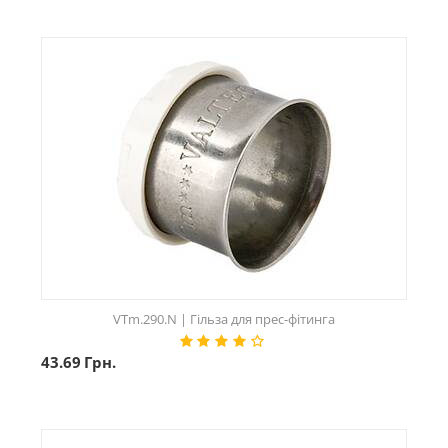
VTm.290.N | Гільза для прес-фітинга
43.69
Грн.