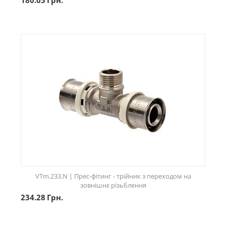
VTm.233.N | Прес-фітинг - трійник з переходом на
зовнішнє різьблення
234.28
Грн.