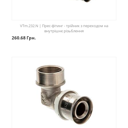
VTm.232.N | Прес-фітинг - трійник з переходом на
внутрішнє різьблення
260.68
Грн.