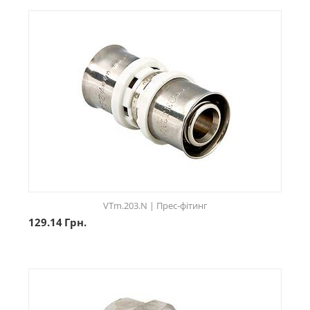
VTm.203.N | Прес-фітинг
129.14
Грн.