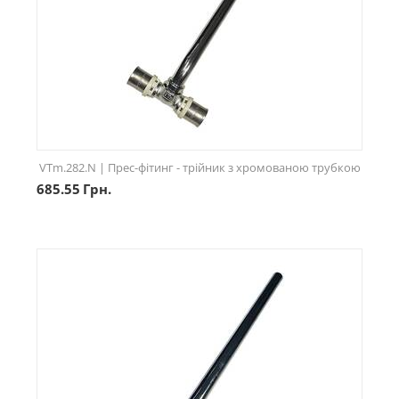
VTm.282.N | Прес-фітинг - трійник з хромованою трубкою
685.55
Грн.