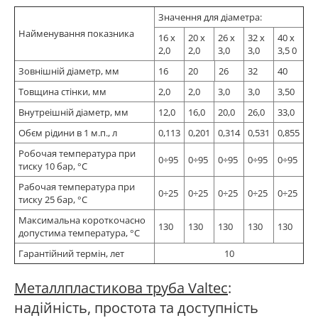
Значення для діаметра:
Найменування показника
16 х
20 х
26 х
32 х
40 х
2,0
2,0
3,0
3,0
3,5 0
Зовнішній діаметр, мм
16
20
26
32
40
Товщина стінки, мм
2,0
2,0
3,0
3,0
3,50
Внутреішній діаметр, мм
12,0
16,0
20,0
26,0
33,0
Обєм рідини в 1 м.п., л
0,113
0,201
0,314
0,531
0,855
Робочая температура при
0÷95
0÷95
0÷95
0÷95
0÷95
тиску 10 бар, °С
Рабочая температура при
0÷25
0÷25
0÷25
0÷25
0÷25
тиску 25 бар, °С
Максимальна короткочасно
130
130
130
130
130
допустима температура, °С
Гарантійний термін, лет
10
Металлпластикова труба Valtec
:
надійність, простота та доступність