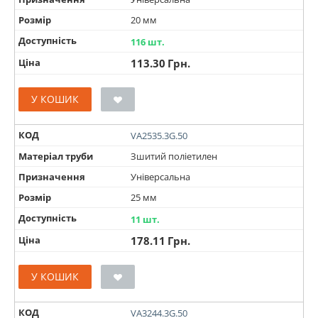
Розмір
20 мм
Доступність
116 шт.
Ціна
113.30
Грн.
У КОШИК
КОД
VA2535.3G.50
Матеріал труби
Зшитий поліетилен
Призначення
Універсальна
Розмір
25 мм
Доступність
11 шт.
Ціна
178.11
Грн.
У КОШИК
КОД
VA3244.3G.50