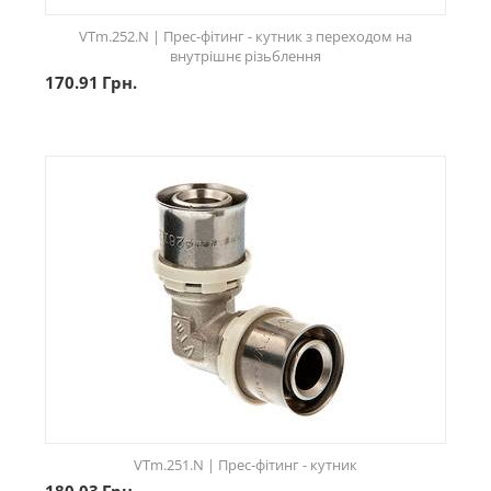
VTm.252.N | Прес-фітинг - кутник з переходом на
внутрішнє різьблення
170.91
Грн.
VTm.251.N | Прес-фітинг - кутник
180.03
Грн.