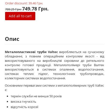
Order discount:
39.46
Грн.
749.78
Грн.
789.25
Грн.
Add all to cart
Опис
Металопластикові труби Valtec
виробляються на сучасному
обладнанні, з повним операційним контролем якості - від
використовуваного на виробництві сировини до ретельного
контролю готової продукції. Металлополімері труби Валтек
використовуються в системах опалення, водопостачання,
системах теплих підлог, технологічних трубопроводах,
колекторних системах водопостачання.
Основними перевагами системи з металополімерних труб Valtec
є:
термін служби не менше 50 років
висока гнучкість
відсутність корозії