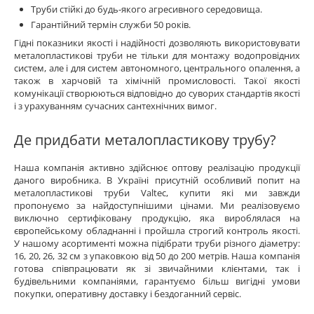
Труби стійкі до будь-якого агресивного середовища.
Гарантійний термін служби 50 років.
Гідні показники якості і надійності дозволяють використовувати
металопластикові труби не тільки для монтажу водопровідних
систем, але і для систем автономного, центрального опалення, а
також в харчовій та хімічній промисловості. Такої якості
комунікації створюються відповідно до суворих стандартів якості
і з урахуванням сучасних сантехнічних вимог.
Де придбати металопластикову трубу?
Наша компанія активно здійснює оптову реалізацію продукції
даного виробника. В Україні присутній особливий попит на
металопластикові труби Valtec, купити які ми завжди
пропонуємо за найдоступнішими цінами. Ми реалізовуємо
виключно сертифіковану продукцію, яка вироблялася на
європейському обладнанні і пройшла строгий контроль якості.
У нашому асортименті можна підібрати труби різного діаметру:
16, 20, 26, 32 см з упаковкою від 50 до 200 метрів. Наша компанія
готова співпрацювати як зі звичайними клієнтами, так і
будівельними компаніями, гарантуємо більш вигідні умови
покупки, оперативну доставку і бездоганний сервіс.