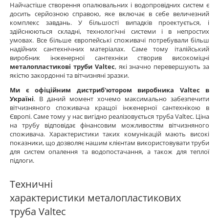
Найчастіше створення опалювальних і водопровідних систем є
досить серйозною справою, яке включає в себе величезний
комплекс завдань. У більшості випадків проектується, і
здійснюються складні, технологічні системи і в непростих
умовах. Все більше європейські споживачі потребували більш
надійних сантехнічних матеріалах. Саме тому італійський
виробник інженерної сантехніки створив високоміцні
металопластикові труби Valtec
, які значно перевершують за
якістю закордонні та вітчизняні зразки.
Ми є офіційним дистриб'ютором виробника Valtec в
Україні
. В даний момент хочемо максимально забезпечити
вітчизняного споживача кращої інженерної сантехнікою в
Європі. Саме тому у нас вигідно реалізовується труба Valtec. Ціна
на трубу відповідає фінансовим можливостям вітчизняного
споживача. Характеристики таких комунікацій мають високі
показники, що дозволяє нашим клієнтам використовувати труби
для систем опалення та водопостачання, а також для теплої
підлоги.
Техничні
характеристики металопластикових
труба Valtec