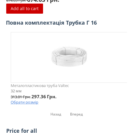
674.03
Грн.
Add all to cart
Повна комплектація Трубка Г 16
Металопластикова труба Valtec
32 мм
297.36
Грн.
313.01
Грн.
Обрати розмір
Назад
Вперед
Price for all