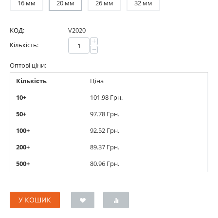
16 мм
20 мм
26 мм
32 мм
КОД:
V2020
+
Кількість:
−
Оптові ціни:
Кількість
Ціна
10+
101.98
Грн.
50+
97.78
Грн.
100+
92.52
Грн.
200+
89.37
Грн.
500+
80.96
Грн.
У КОШИК