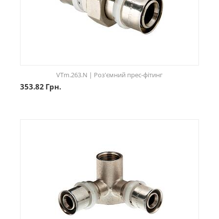
VTm.263.N | Роз'ємний прес-фітинг
353.82
Грн.