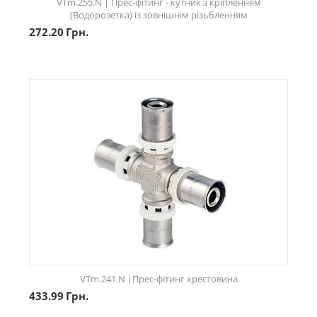
VTm.255.N | Прес-фітинг - кутник з кріпленням
(Водорозетка) із зовнішнім різьбленням
272.20
Грн.
VTm.241.N |Прес-фітинг хрестовина
433.99
Грн.