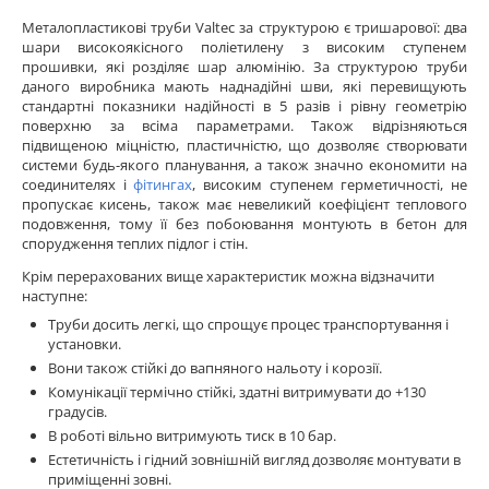
Металопластикові труби Valtec за структурою є тришарової: два
шари високоякісного поліетилену з високим ступенем
прошивки, які розділяє шар алюмінію. За структурою труби
даного виробника мають наднадійні шви, які перевищують
стандартні показники надійності в 5 разів і рівну геометрію
поверхню за всіма параметрами. Також відрізняються
підвищеною міцністю, пластичністю, що дозволяє створювати
системи будь-якого планування, а також значно економити на
соединителях і
фітингах
, високим ступенем герметичності, не
пропускає кисень, також має невеликий коефіцієнт теплового
подовження, тому її без побоювання монтують в бетон для
спорудження теплих підлог і стін.
Крім перерахованих вище характеристик можна відзначити
наступне:
Труби досить легкі, що спрощує процес транспортування і
установки.
Вони також стійкі до вапняного нальоту і корозії.
Комунікації термічно стійкі, здатні витримувати до +130
градусів.
В роботі вільно витримують тиск в 10 бар.
Естетичність і гідний зовнішній вигляд дозволяє монтувати в
приміщенні зовні.