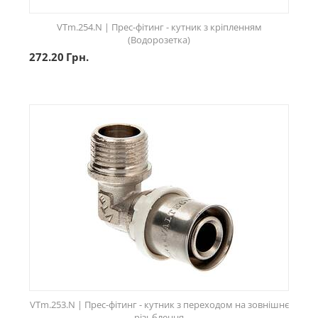
VTm.254.N | Прес-фітинг - кутник з кріпленням
(Водорозетка)
272.20
Грн.
VTm.253.N | Прес-фітинг - кутник з переходом на зовнішнє
різьблення