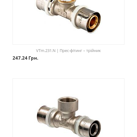
VTm.231.N | Прес-фітинг – трійник
247.24
Грн.